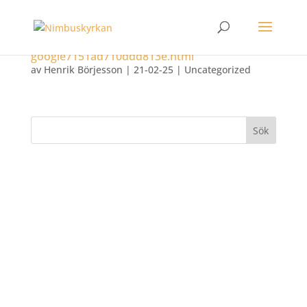
google-site-verification:
google7151ad710ddd813e.html
av
Henrik Börjesson
|
21-02-25
|
Uncategorized
KONTAKT
info@nimbuskyrkan.se
Björnhuvudsvägen 49
475 31 Öckerö