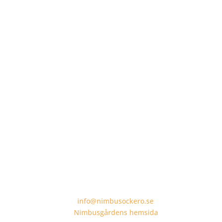
GE EN GÅVA
Bankgiro 5399-7359
Swish 123 46 52 160
Org.nr 8572019738
Fler sätt att ge
Besök även vårt café, konferens, vandrarhem och
gästhamn:
info@nimbusockero.se
Nimbusgårdens hemsida