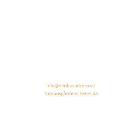
Org.nr 8572019738
Fler sätt att ge
Besök även vårt café, konferens, vandrarhem och
gästhamn:
info@nimbusockero.se
Nimbusgårdens hemsida