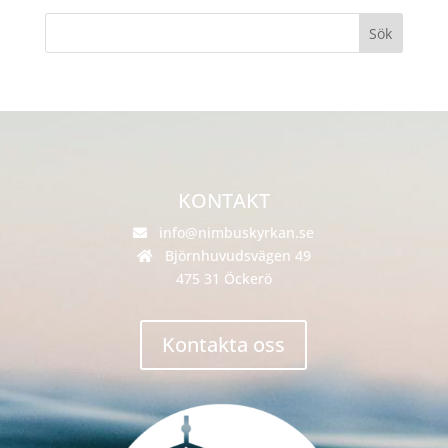
KONTAKT
info@nimbuskyrkan.se
Björnhuvudsvägen 49
475 31 Öckerö
Kontakta oss