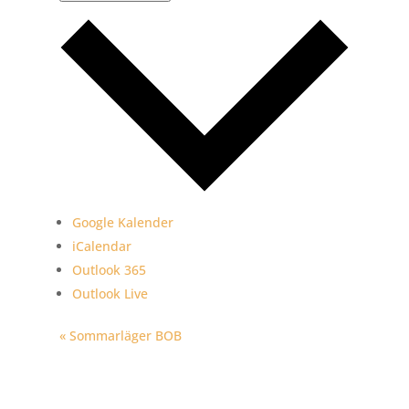
Google Kalender
iCalendar
Outlook 365
Outlook Live
Evenemang-
«
Sommarläger BOB
navigering