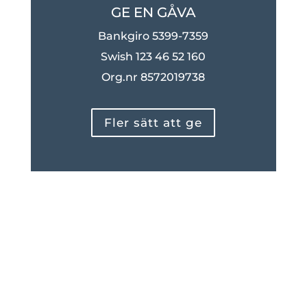
GE EN GÅVA
Bankgiro 5399-7359
Swish 123 46 52 160
Org.nr 8572019738
Fler sätt att ge
Besök även vårt café, konferens, vandrarhem
och gästhamn:
info@nimbusockero.se
Nimbusgårdens hemsida