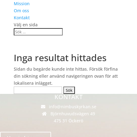
Mission
Om oss
Kontakt
Välj en sida
Inga resultat hittades
Sidan du begärde kunde inte hittas. Försök förfina
din sökning eller använd navigeringen ovan för att
lokalisera inlägget.
Sök
KONTAKT
efter:
info@nimbuskyrkan.se
Björnhuvudsvägen 49
475 31 Öckerö